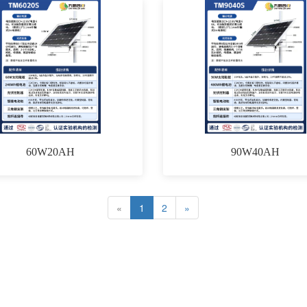
60W20AH
90W40AH
«
1
2
»