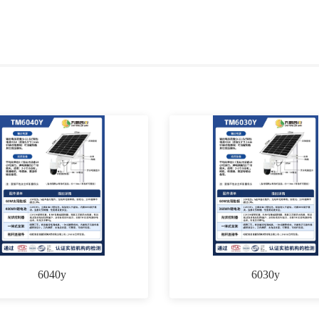
6040y
6030y