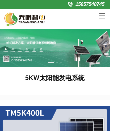
15857548745
T
o
g
g
l
e
n
a
v
i
g
5KW太阳能发电系统
a
t
i
o
n