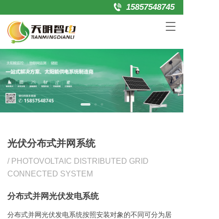
15857548745
T
o
g
g
l
e
n
a
v
i
g
a
光伏分布式并网系统
t
i
/ PHOTOVOLTAIC DISTRIBUTED GRID 
o
n
CONNECTED SYSTEM
分布式并网光伏发电系统
分布式并网光伏发电系统按照安装对象的不同可分为居