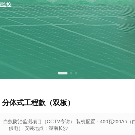
分体式工程款（双板）
白蚁防治监测项目（CCTV专访） 装机配置：400瓦200Ah
供电） 安装地点：湖南长沙